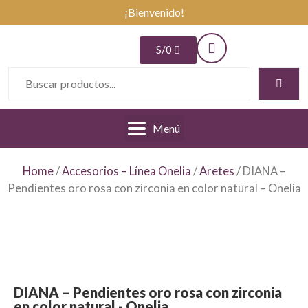
¡Bienvenido!
S/
0
Menú
Home
/
Accesorios – Línea Onelia
/
Aretes
/ DIANA –
Pendientes oro rosa con zirconia en color natural – Onelia
DIANA – Pendientes oro rosa con zirconia
en color natural - Onelia