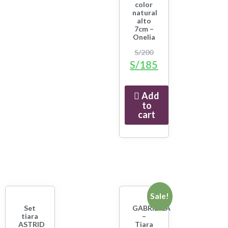
color
natural
alto
7cm –
Onelia
S/
200
S/
185
Add
to
cart
Sale!
Set
GABRIELLA
tiara
–
ASTRID
Tiara