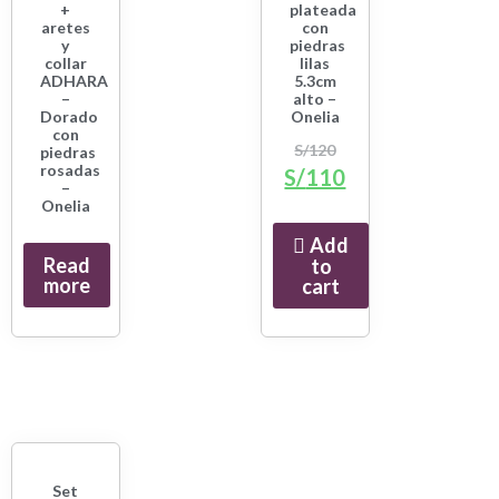
+
plateada
aretes
con
y
piedras
collar
lilas
ADHARA
5.3cm
–
alto –
Dorado
Onelia
con
S/
120
piedras
rosadas
S/
110
–
Onelia
Add
Read
to
more
cart
Set