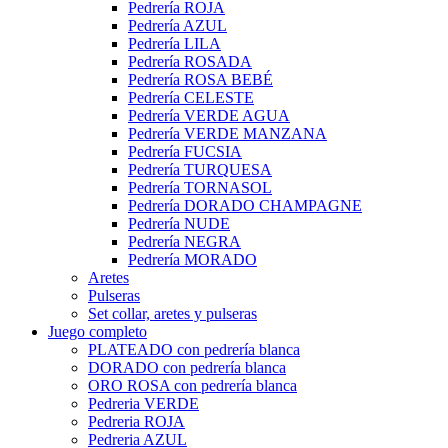
Pedrería ROJA
Pedrería AZUL
Pedrería LILA
Pedrería ROSADA
Pedrería ROSA BEBÉ
Pedrería CELESTE
Pedrería VERDE AGUA
Pedrería VERDE MANZANA
Pedrería FUCSIA
Pedrería TURQUESA
Pedrería TORNASOL
Pedrería DORADO CHAMPAGNE
Pedrería NUDE
Pedrería NEGRA
Pedrería MORADO
Aretes
Pulseras
Set collar, aretes y pulseras
Juego completo
PLATEADO con pedrería blanca
DORADO con pedrería blanca
ORO ROSA con pedrería blanca
Pedreria VERDE
Pedreria ROJA
Pedreria AZUL