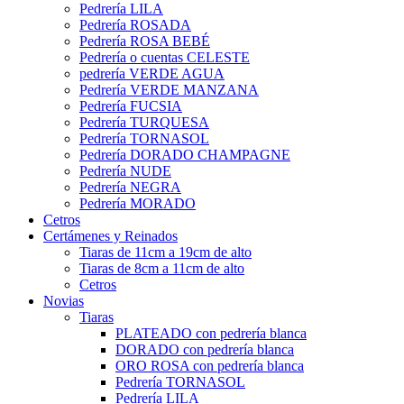
Pedrería LILA
Pedrería ROSADA
Pedrería ROSA BEBÉ
Pedrería o cuentas CELESTE
pedrería VERDE AGUA
Pedrería VERDE MANZANA
Pedrería FUCSIA
Pedrería TURQUESA
Pedrería TORNASOL
Pedrería DORADO CHAMPAGNE
Pedrería NUDE
Pedrería NEGRA
Pedrería MORADO
Cetros
Certámenes y Reinados
Tiaras de 11cm a 19cm de alto
Tiaras de 8cm a 11cm de alto
Cetros
Novias
Tiaras
PLATEADO con pedrería blanca
DORADO con pedrería blanca
ORO ROSA con pedrería blanca
Pedrería TORNASOL
Pedrería LILA