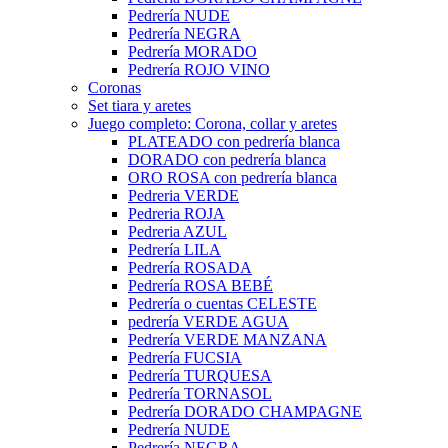
Pedrería NUDE
Pedrería NEGRA
Pedrería MORADO
Pedrería ROJO VINO
Coronas
Set tiara y aretes
Juego completo: Corona, collar y aretes
PLATEADO con pedrería blanca
DORADO con pedrería blanca
ORO ROSA con pedrería blanca
Pedreria VERDE
Pedreria ROJA
Pedreria AZUL
Pedrería LILA
Pedrería ROSADA
Pedrería ROSA BEBÉ
Pedrería o cuentas CELESTE
pedrería VERDE AGUA
Pedrería VERDE MANZANA
Pedrería FUCSIA
Pedrería TURQUESA
Pedrería TORNASOL
Pedrería DORADO CHAMPAGNE
Pedrería NUDE
Pedrería NEGRA