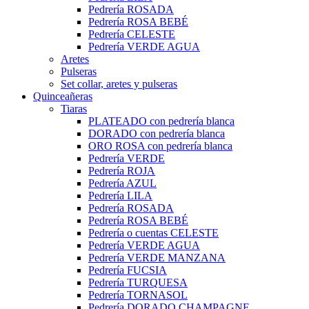
Pedrería ROSADA
Pedrería ROSA BEBÉ
Pedrería CELESTE
Pedrería VERDE AGUA
Aretes
Pulseras
Set collar, aretes y pulseras
Quinceañeras
Tiaras
PLATEADO con pedrería blanca
DORADO con pedrería blanca
ORO ROSA con pedrería blanca
Pedrería VERDE
Pedrería ROJA
Pedrería AZUL
Pedrería LILA
Pedrería ROSADA
Pedrería ROSA BEBÉ
Pedrería o cuentas CELESTE
Pedrería VERDE AGUA
Pedrería VERDE MANZANA
Pedrería FUCSIA
Pedrería TURQUESA
Pedrería TORNASOL
Pedrería DORADO CHAMPAGNE