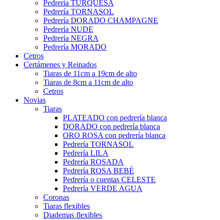
Pedrería TURQUESA
Pedrería TORNASOL
Pedrería DORADO CHAMPAGNE
Pedrería NUDE
Pedrería NEGRA
Pedrería MORADO
Cetros
Certámenes y Reinados
Tiaras de 11cm a 19cm de alto
Tiaras de 8cm a 11cm de alto
Cetros
Novias
Tiaras
PLATEADO con pedrería blanca
DORADO con pedrería blanca
ORO ROSA con pedrería blanca
Pedrería TORNASOL
Pedrería LILA
Pedrería ROSADA
Pedrería ROSA BEBÉ
Pedrería o cuentas CELESTE
Pedrería VERDE AGUA
Coronas
Tiaras flexibles
Diademas flexibles