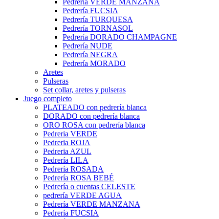
Pedrería VERDE MANZANA
Pedrería FUCSIA
Pedrería TURQUESA
Pedrería TORNASOL
Pedrería DORADO CHAMPAGNE
Pedrería NUDE
Pedrería NEGRA
Pedrería MORADO
Aretes
Pulseras
Set collar, aretes y pulseras
Juego completo
PLATEADO con pedrería blanca
DORADO con pedrería blanca
ORO ROSA con pedrería blanca
Pedreria VERDE
Pedreria ROJA
Pedreria AZUL
Pedrería LILA
Pedrería ROSADA
Pedrería ROSA BEBÉ
Pedrería o cuentas CELESTE
pedrería VERDE AGUA
Pedrería VERDE MANZANA
Pedrería FUCSIA