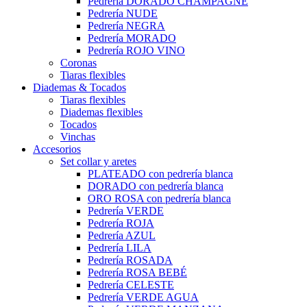
Pedrería DORADO CHAMPAGNE
Pedrería NUDE
Pedrería NEGRA
Pedrería MORADO
Pedrería ROJO VINO
Coronas
Tiaras flexibles
Diademas & Tocados
Tiaras flexibles
Diademas flexibles
Tocados
Vinchas
Accesorios
Set collar y aretes
PLATEADO con pedrería blanca
DORADO con pedrería blanca
ORO ROSA con pedrería blanca
Pedrería VERDE
Pedrería ROJA
Pedrería AZUL
Pedrería LILA
Pedrería ROSADA
Pedrería ROSA BEBÉ
Pedrería CELESTE
Pedrería VERDE AGUA