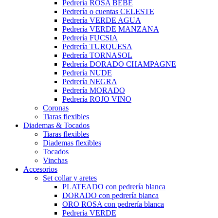
Pedrería ROSA BEBÉ
Pedrería o cuentas CELESTE
Pedrería VERDE AGUA
Pedrería VERDE MANZANA
Pedrería FUCSIA
Pedrería TURQUESA
Pedrería TORNASOL
Pedrería DORADO CHAMPAGNE
Pedrería NUDE
Pedrería NEGRA
Pedrería MORADO
Pedrería ROJO VINO
Coronas
Tiaras flexibles
Diademas & Tocados
Tiaras flexibles
Diademas flexibles
Tocados
Vinchas
Accesorios
Set collar y aretes
PLATEADO con pedrería blanca
DORADO con pedrería blanca
ORO ROSA con pedrería blanca
Pedrería VERDE