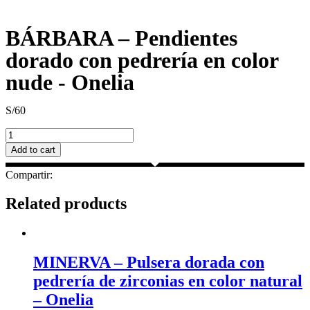
BÁRBARA – Pendientes
dorado con pedrería en color
nude - Onelia
S/
60
BÁRBARA
–
Add to cart
Pendientes
dorado
Compartir:
con
pedrería
Related products
en
color
nude
-
Onelia
MINERVA – Pulsera dorada con
quantity
pedrería de zirconias en color natural
– Onelia