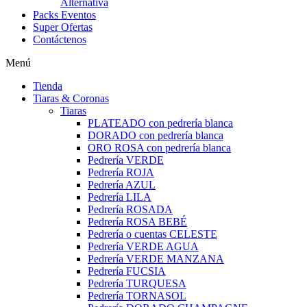
Alternativa
Packs Eventos
Super Ofertas
Contáctenos
Menú
Tienda
Tiaras & Coronas
Tiaras
PLATEADO con pedrería blanca
DORADO con pedrería blanca
ORO ROSA con pedrería blanca
Pedrería VERDE
Pedrería ROJA
Pedrería AZUL
Pedrería LILA
Pedrería ROSADA
Pedrería ROSA BEBÉ
Pedrería o cuentas CELESTE
Pedrería VERDE AGUA
Pedrería VERDE MANZANA
Pedrería FUCSIA
Pedrería TURQUESA
Pedrería TORNASOL