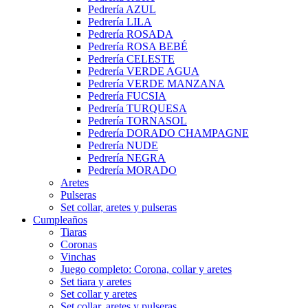
Pedrería AZUL
Pedrería LILA
Pedrería ROSADA
Pedrería ROSA BEBÉ
Pedrería CELESTE
Pedrería VERDE AGUA
Pedrería VERDE MANZANA
Pedrería FUCSIA
Pedrería TURQUESA
Pedrería TORNASOL
Pedrería DORADO CHAMPAGNE
Pedrería NUDE
Pedrería NEGRA
Pedrería MORADO
Aretes
Pulseras
Set collar, aretes y pulseras
Cumpleaños
Tiaras
Coronas
Vinchas
Juego completo: Corona, collar y aretes
Set tiara y aretes
Set collar y aretes
Set collar, aretes y pulseras